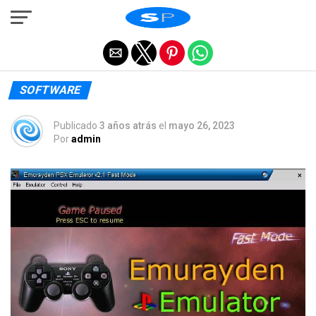
Salir de la versión móvil
SOFTWARE
Publicado
3 años atrás
el
mayo 26, 2023
Por
admin