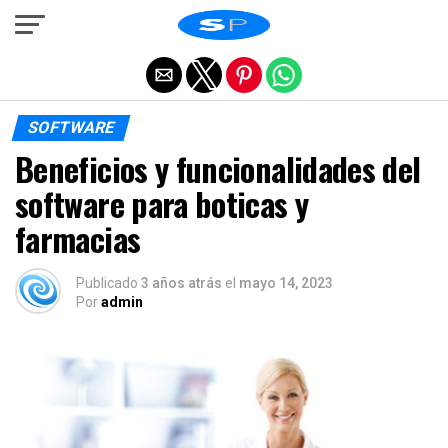
Salir de la versión móvil
SOFTWARE
Beneficios y funcionalidades del
software para boticas y
farmacias
Publicado
3 años atrás
el
mayo 14, 2023
Por
admin