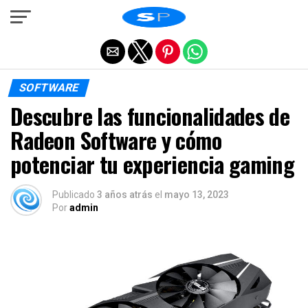
Salir de la versión móvil
SOFTWARE
Descubre las funcionalidades de
Radeon Software y cómo
potenciar tu experiencia gaming
Publicado
3 años atrás
el
mayo 13, 2023
Por
admin