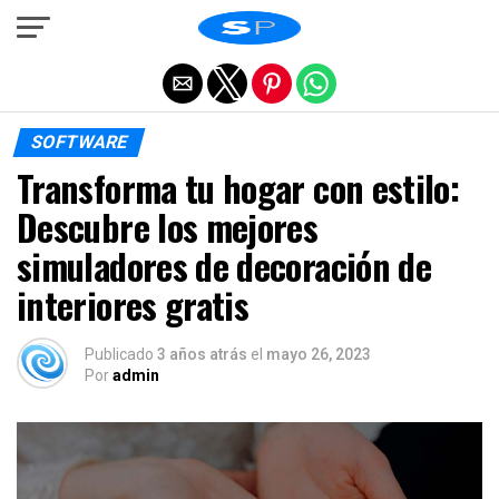
Salir de la versión móvil
SOFTWARE
Transforma tu hogar con estilo:
Descubre los mejores
simuladores de decoración de
interiores gratis
Publicado
3 años atrás
el
mayo 26, 2023
Por
admin