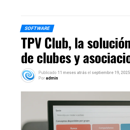
SOFTWARE
TPV Club, la solución
de clubes y asociaci
Publicado
11 meses atrás
el
septiembre 19, 2025
Por
admin