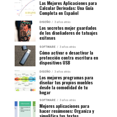
Las Mejores Aplicaciones para
Calcular Derivadas: Una Guía
Completa en Español
DISEÑO
3 años atrás
Los secretos mejor guardados
de los diseñadores de tatuajes
exitosos
SOFTWARE
3 años atrás
Cómo activar o desactivar la
protección contra escritura en
dispositivos USB
DISEÑO
3 años atrás
Los mejores programas para
diseñar tus propios muebles
desde la comodidad de tu
hogar
SOFTWARE
3 años atrás
Mejores aplicaciones para
hacer resúmenes: Organiza y
simplifica tus textos