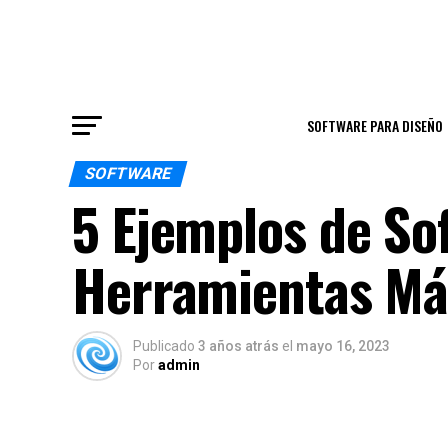
SOFTWARE PARA DISEÑO
SOFTWARE
5 Ejemplos de So
Herramientas Más
Publicado
3 años atrás
el
mayo 16, 2023
Por
admin