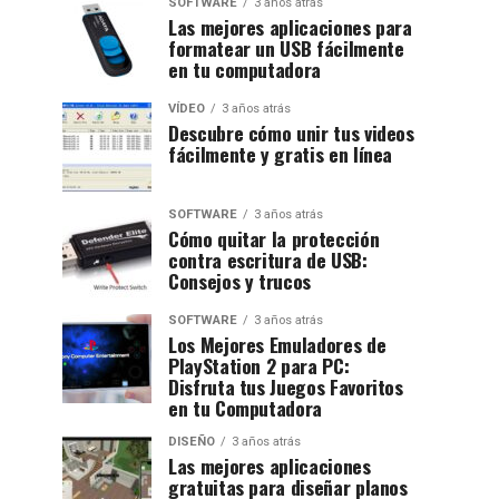
SOFTWARE
3 años atrás
Las mejores aplicaciones para
formatear un USB fácilmente
en tu computadora
VÍDEO
3 años atrás
Descubre cómo unir tus videos
fácilmente y gratis en línea
SOFTWARE
3 años atrás
Cómo quitar la protección
contra escritura de USB:
Consejos y trucos
SOFTWARE
3 años atrás
Los Mejores Emuladores de
PlayStation 2 para PC:
Disfruta tus Juegos Favoritos
en tu Computadora
DISEÑO
3 años atrás
Las mejores aplicaciones
gratuitas para diseñar planos