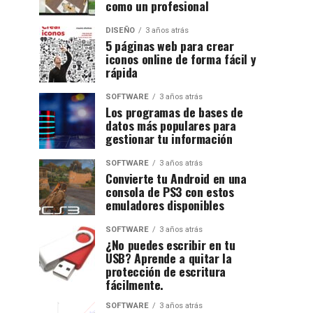
como un profesional
DISEÑO
3 años atrás
5 páginas web para crear
iconos online de forma fácil y
rápida
SOFTWARE
3 años atrás
Los programas de bases de
datos más populares para
gestionar tu información
SOFTWARE
3 años atrás
Convierte tu Android en una
consola de PS3 con estos
emuladores disponibles
SOFTWARE
3 años atrás
¿No puedes escribir en tu
USB? Aprende a quitar la
protección de escritura
fácilmente.
SOFTWARE
3 años atrás