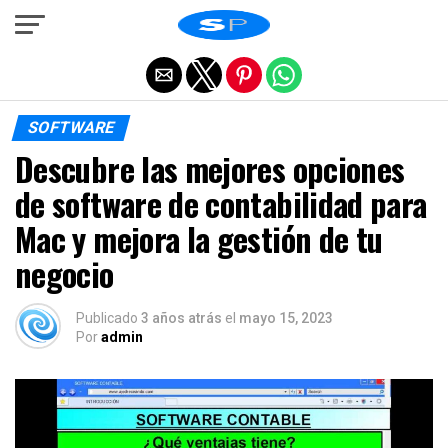
Salir de la versión móvil
SOFTWARE
Descubre las mejores opciones
de software de contabilidad para
Mac y mejora la gestión de tu
negocio
Publicado
3 años atrás
el
mayo 15, 2023
Por
admin