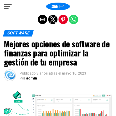
Salir de la versión móvil
SOFTWARE
Mejores opciones de software de
finanzas para optimizar la
gestión de tu empresa
Publicado
3 años atrás
el
mayo 16, 2023
Por
admin