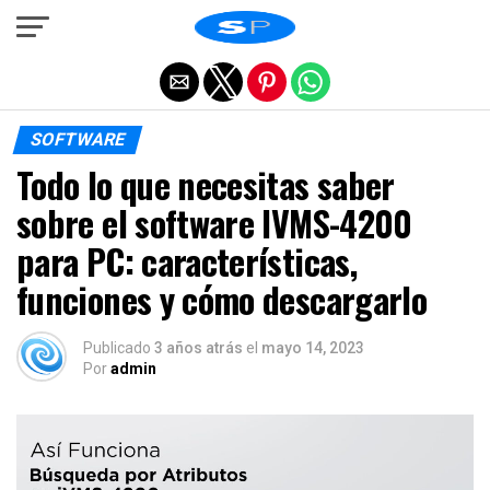
Salir de la versión móvil
SOFTWARE
Todo lo que necesitas saber
sobre el software IVMS-4200
para PC: características,
funciones y cómo descargarlo
Publicado
3 años atrás
el
mayo 14, 2023
Por
admin