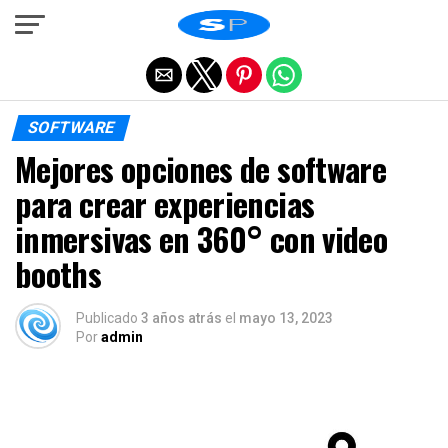
Salir de la versión móvil
SOFTWARE
Mejores opciones de software
para crear experiencias
inmersivas en 360° con video
booths
Publicado
3 años atrás
el
mayo 13, 2023
Por
admin