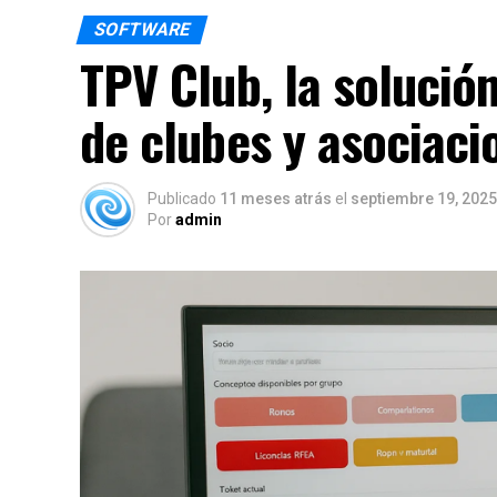
SOFTWARE
TPV Club, la solución
de clubes y asociaci
Publicado
11 meses atrás
el
septiembre 19, 2025
Por
admin