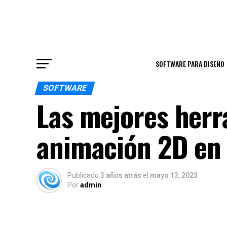
SOFTWARE PARA DISEÑO
SOFTWARE
Las mejores herr
animación 2D en
Publicado
3 años atrás
el
mayo 13, 2023
Por
admin