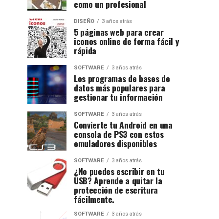
como un profesional
DISEÑO
3 años atrás
5 páginas web para crear
iconos online de forma fácil y
rápida
SOFTWARE
3 años atrás
Los programas de bases de
datos más populares para
gestionar tu información
SOFTWARE
3 años atrás
Convierte tu Android en una
consola de PS3 con estos
emuladores disponibles
SOFTWARE
3 años atrás
¿No puedes escribir en tu
USB? Aprende a quitar la
protección de escritura
fácilmente.
SOFTWARE
3 años atrás