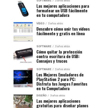
SOFTWARE
3 años atrás
Las mejores aplicaciones para
formatear un USB fácilmente
en tu computadora
VÍDEO
3 años atrás
Descubre cómo unir tus videos
fácilmente y gratis en línea
SOFTWARE
3 años atrás
Cómo quitar la protección
contra escritura de USB:
Consejos y trucos
SOFTWARE
3 años atrás
Los Mejores Emuladores de
PlayStation 2 para PC:
Disfruta tus Juegos Favoritos
en tu Computadora
DISEÑO
3 años atrás
Las mejores aplicaciones
gratuitas para diseñar planos