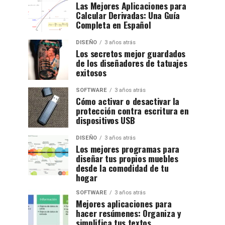
Las Mejores Aplicaciones para
Calcular Derivadas: Una Guía
Completa en Español
DISEÑO
3 años atrás
Los secretos mejor guardados
de los diseñadores de tatuajes
exitosos
SOFTWARE
3 años atrás
Cómo activar o desactivar la
protección contra escritura en
dispositivos USB
DISEÑO
3 años atrás
Los mejores programas para
diseñar tus propios muebles
desde la comodidad de tu
hogar
SOFTWARE
3 años atrás
Mejores aplicaciones para
hacer resúmenes: Organiza y
simplifica tus textos