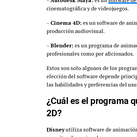
–
Autodesk Maya:
es un
software d
cinematográfica y de videojuegos.
–
Cinema 4D:
es un software de anim
producción audiovisual.
–
Blender:
es un programa de animaci
profesionales como por aficionados.
Estos son solo algunos de los progr
elección del software depende princip
las habilidades y preferencias del usu
¿Cuál es el programa qu
2D?
Disney
utiliza software de animació