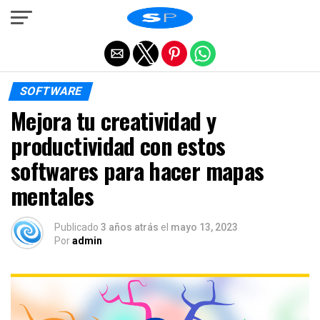
Salir de la versión móvil
SOFTWARE
Mejora tu creatividad y
productividad con estos
softwares para hacer mapas
mentales
Publicado
3 años atrás
el
mayo 13, 2023
Por
admin