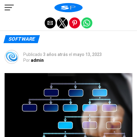
Salir de la versión móvil
SOFTWARE
Publicado
3 años atrás
el
mayo 13, 2023
Por
admin