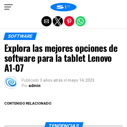
Salir de la versión móvil
SOFTWARE
Explora las mejores opciones de
software para la tablet Lenovo
A1-07
Publicado
3 años atrás
el
mayo 14, 2023
Por
admin
CONTENIDO RELACIONADO:
TENDENCIAS