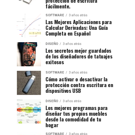
protección de escritura
fácilmente.
SOFTWARE
3 años atrás
Las Mejores Aplicaciones para
Calcular Derivadas: Una Guía
Completa en Español
DISEÑO
3 años atrás
Los secretos mejor guardados
de los diseñadores de tatuajes
exitosos
SOFTWARE
3 años atrás
Cómo activar o desactivar la
protección contra escritura en
dispositivos USB
DISEÑO
3 años atrás
Los mejores programas para
diseñar tus propios muebles
desde la comodidad de tu
hogar
SOFTWARE
3 años atrás