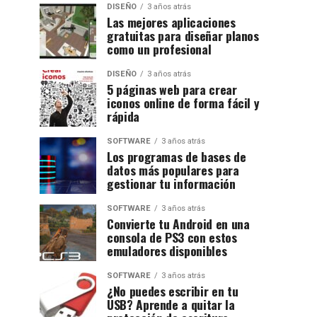
DISEÑO
3 años atrás
Las mejores aplicaciones
gratuitas para diseñar planos
como un profesional
DISEÑO
3 años atrás
5 páginas web para crear
iconos online de forma fácil y
rápida
SOFTWARE
3 años atrás
Los programas de bases de
datos más populares para
gestionar tu información
SOFTWARE
3 años atrás
Convierte tu Android en una
consola de PS3 con estos
emuladores disponibles
SOFTWARE
3 años atrás
¿No puedes escribir en tu
USB? Aprende a quitar la