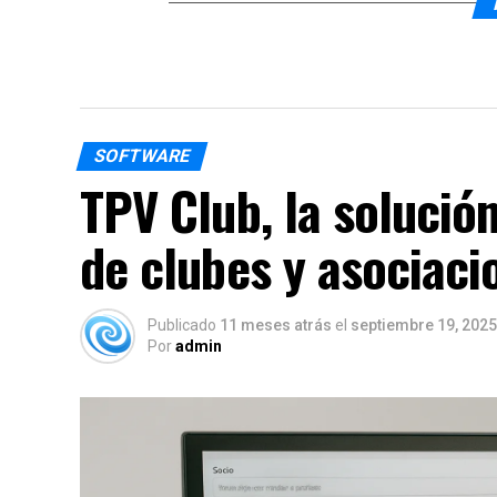
SOFTWARE
TPV Club, la solución
de clubes y asociaci
Publicado
11 meses atrás
el
septiembre 19, 2025
Por
admin