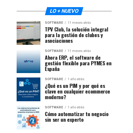
LO + NUEVO
SOFTWARE
11 meses atrás
TPV Club, la solución integral
para la gestión de clubes y
asociaciones
SOFTWARE
11 meses atrás
Ahora ERP, el software de
gestión flexible para PYMES en
España
SOFTWARE
1 año atrás
¿Qué es un PIM y por qué es
clave en cualquier ecommerce
moderno?
SOFTWARE
1 año atrás
Cómo automatizar tu negocio
sin ser un experto