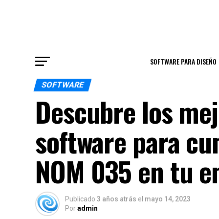
SOFTWARE PARA DISEÑO
SOFTWARE
Descubre los me
software para cu
NOM 035 en tu e
Publicado
3 años atrás
el
mayo 14, 2023
Por
admin