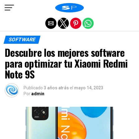
Salir de la versión móvil
SOFTWARE
Descubre los mejores software
para optimizar tu Xiaomi Redmi
Note 9S
Publicado
3 años atrás
el
mayo 14, 2023
Por
admin