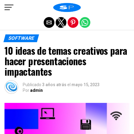
Salir de la versión móvil
SOFTWARE
10 ideas de temas creativos para
hacer presentaciones
impactantes
Publicado
3 años atrás
el
mayo 15, 2023
Por
admin