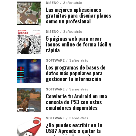
DISEÑO
3 años atrás
Las mejores aplicaciones
gratuitas para diseñar planos
como un profesional
DISEÑO
3 años atrás
5 páginas web para crear
iconos online de forma fácil y
rápida
SOFTWARE
3 años atrás
Los programas de bases de
datos más populares para
gestionar tu información
SOFTWARE
3 años atrás
Convierte tu Android en una
consola de PS3 con estos
emuladores disponibles
SOFTWARE
3 años atrás
¿No puedes escribir en tu
USB? Aprende a quitar la