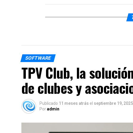
SOFTWARE
TPV Club, la solución
de clubes y asociaci
Publicado
11 meses atrás
el
septiembre 19, 2025
Por
admin