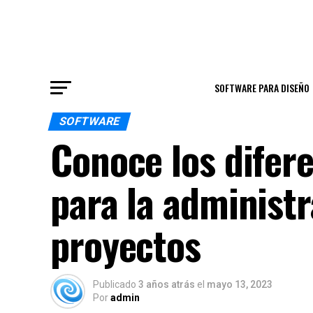
SOFTWARE PARA DISEÑO
SOFTWARE
Conoce los difere
para la administr
proyectos
Publicado
3 años atrás
el
mayo 13, 2023
Por
admin