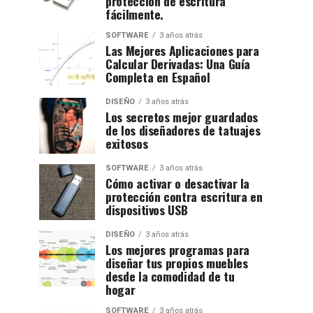
protección de escritura
fácilmente.
SOFTWARE
3 años atrás
Las Mejores Aplicaciones para
Calcular Derivadas: Una Guía
Completa en Español
DISEÑO
3 años atrás
Los secretos mejor guardados
de los diseñadores de tatuajes
exitosos
SOFTWARE
3 años atrás
Cómo activar o desactivar la
protección contra escritura en
dispositivos USB
DISEÑO
3 años atrás
Los mejores programas para
diseñar tus propios muebles
desde la comodidad de tu
hogar
SOFTWARE
3 años atrás