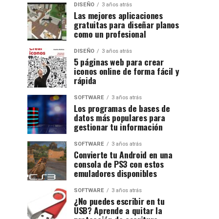
DISEÑO
3 años atrás
Las mejores aplicaciones
gratuitas para diseñar planos
como un profesional
DISEÑO
3 años atrás
5 páginas web para crear
iconos online de forma fácil y
rápida
SOFTWARE
3 años atrás
Los programas de bases de
datos más populares para
gestionar tu información
SOFTWARE
3 años atrás
Convierte tu Android en una
consola de PS3 con estos
emuladores disponibles
SOFTWARE
3 años atrás
¿No puedes escribir en tu
USB? Aprende a quitar la