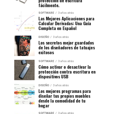
protección de escritura
fácilmente.
SOFTWARE
3 años atrás
Las Mejores Aplicaciones para
Calcular Derivadas: Una Guía
Completa en Español
DISEÑO
3 años atrás
Los secretos mejor guardados
de los diseñadores de tatuajes
exitosos
SOFTWARE
3 años atrás
Cómo activar o desactivar la
protección contra escritura en
dispositivos USB
DISEÑO
3 años atrás
Los mejores programas para
diseñar tus propios muebles
desde la comodidad de tu
hogar
SOFTWARE
3 años atrás