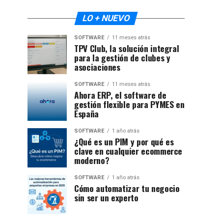
LO + NUEVO
SOFTWARE
11 meses atrás
TPV Club, la solución integral
para la gestión de clubes y
asociaciones
SOFTWARE
11 meses atrás
Ahora ERP, el software de
gestión flexible para PYMES en
España
SOFTWARE
1 año atrás
¿Qué es un PIM y por qué es
clave en cualquier ecommerce
moderno?
SOFTWARE
1 año atrás
Cómo automatizar tu negocio
sin ser un experto