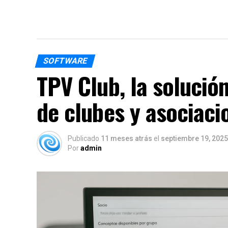
SOFTWARE
TPV Club, la solución
de clubes y asociaci
Publicado
11 meses atrás
el
septiembre 19, 2025
Por
admin