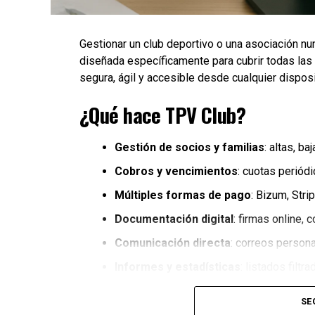
Gestionar un club deportivo o una asociación nun
diseñada específicamente para cubrir todas las
segura, ágil y accesible desde cualquier disposi
¿Qué hace TPV Club?
Gestión de socios y familias
: altas, b
Cobros y vencimientos
: cuotas periód
Múltiples formas de pago
: Bizum, Stri
Documentación digital
: firmas online,
Comunicación directa
: correos persona
Informes y estadísticas
: listados filtr
Ventajas de usar TPV Club
SE