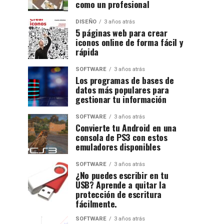
como un profesional
DISEÑO
3 años atrás
5 páginas web para crear
iconos online de forma fácil y
rápida
SOFTWARE
3 años atrás
Los programas de bases de
datos más populares para
gestionar tu información
SOFTWARE
3 años atrás
Convierte tu Android en una
consola de PS3 con estos
emuladores disponibles
SOFTWARE
3 años atrás
¿No puedes escribir en tu
USB? Aprende a quitar la
protección de escritura
fácilmente.
SOFTWARE
3 años atrás