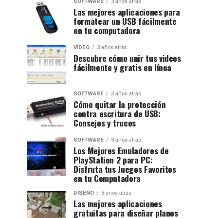
SOFTWARE
3 años atrás
Las mejores aplicaciones para
formatear un USB fácilmente
en tu computadora
VÍDEO
3 años atrás
Descubre cómo unir tus videos
fácilmente y gratis en línea
SOFTWARE
3 años atrás
Cómo quitar la protección
contra escritura de USB:
Consejos y trucos
SOFTWARE
3 años atrás
Los Mejores Emuladores de
PlayStation 2 para PC:
Disfruta tus Juegos Favoritos
en tu Computadora
DISEÑO
3 años atrás
Las mejores aplicaciones
gratuitas para diseñar planos