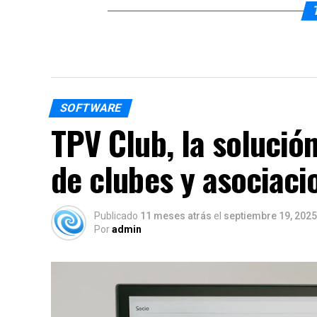
SOFTWARE
TPV Club, la solución
de clubes y asociaci
Publicado
11 meses atrás
el
septiembre 19, 2025
Por
admin