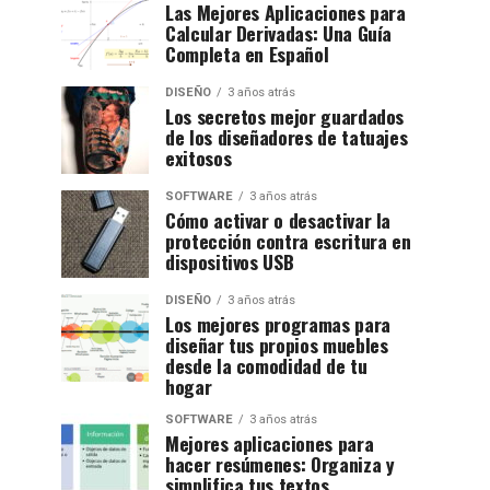
Las Mejores Aplicaciones para
Calcular Derivadas: Una Guía
Completa en Español
DISEÑO
3 años atrás
Los secretos mejor guardados
de los diseñadores de tatuajes
exitosos
SOFTWARE
3 años atrás
Cómo activar o desactivar la
protección contra escritura en
dispositivos USB
DISEÑO
3 años atrás
Los mejores programas para
diseñar tus propios muebles
desde la comodidad de tu
hogar
SOFTWARE
3 años atrás
Mejores aplicaciones para
hacer resúmenes: Organiza y
simplifica tus textos