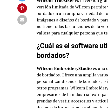
Wilcom Truesizer
es la versión gra
versión limitada de Wilcom permite v
bordado en una amplia variedad de f
imágenes a diseños de bordado y para 
no tiene todas las funciones de la v
valiosa para cualquier persona que tr
¿Cuál es el software uti
bordados?
Wilcom EmbroideryStudio
es uno d
de bordados. Ofrece una amplia varie
personalizar diseños de bordados, a
otros programas. Wilcom EmbroideryS
empresarios de la industria textil pa
prendas de vestir, accesorios y artíc
diseños de forma rápida y eficiente, 