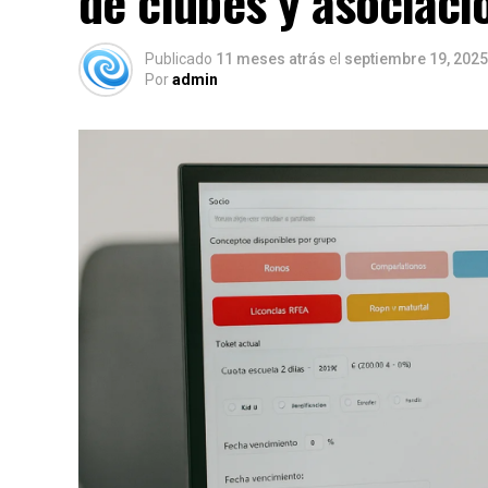
de clubes y asociaci
Publicado
11 meses atrás
el
septiembre 19, 2025
Por
admin