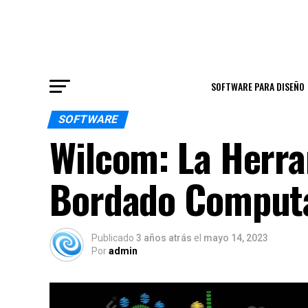
SOFTWARE PARA DISEÑO
SOFTWARE
Wilcom: La Herra
Bordado Comput
Publicado
3 años atrás
el
mayo 14, 2023
Por
admin