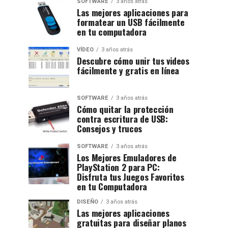
SOFTWARE
3 años atrás
Las mejores aplicaciones para
formatear un USB fácilmente
en tu computadora
VÍDEO
3 años atrás
Descubre cómo unir tus videos
fácilmente y gratis en línea
SOFTWARE
3 años atrás
Cómo quitar la protección
contra escritura de USB:
Consejos y trucos
SOFTWARE
3 años atrás
Los Mejores Emuladores de
PlayStation 2 para PC:
Disfruta tus Juegos Favoritos
en tu Computadora
DISEÑO
3 años atrás
Las mejores aplicaciones
gratuitas para diseñar planos