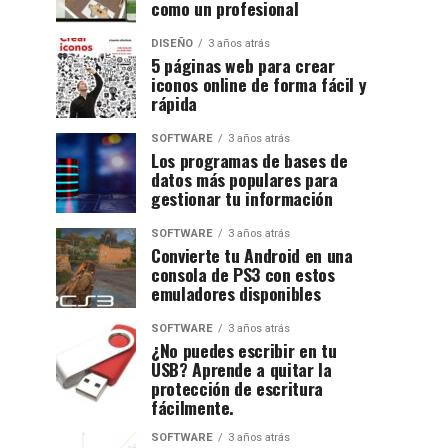
como un profesional
DISEÑO
3 años atrás
5 páginas web para crear
iconos online de forma fácil y
rápida
SOFTWARE
3 años atrás
Los programas de bases de
datos más populares para
gestionar tu información
SOFTWARE
3 años atrás
Convierte tu Android en una
consola de PS3 con estos
emuladores disponibles
SOFTWARE
3 años atrás
¿No puedes escribir en tu
USB? Aprende a quitar la
protección de escritura
fácilmente.
SOFTWARE
3 años atrás