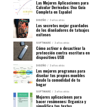
Las Mejores Aplicaciones para
Calcular Derivadas: Una Guía
Completa en Español
DISEÑO
3 años atrás
Los secretos mejor guardados
de los diseñadores de tatuajes
exitosos
SOFTWARE
3 años atrás
Cómo activar o desactivar la
protección contra escritura en
dispositivos USB
DISEÑO
3 años atrás
Los mejores programas para
diseñar tus propios muebles
desde la comodidad de tu
hogar
SOFTWARE
3 años atrás
Mejores aplicaciones para
hacer resúmenes: Organiza y
simplifica tus textos