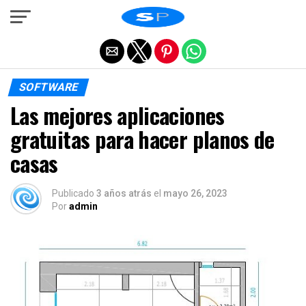
Salir de la versión móvil
SOFTWARE
Las mejores aplicaciones
gratuitas para hacer planos de
casas
Publicado
3 años atrás
el
mayo 26, 2023
Por
admin