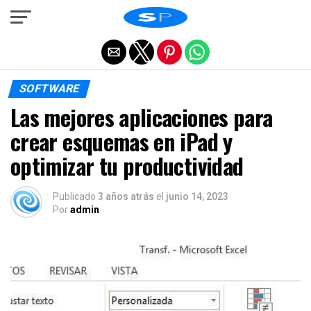
Salir de la versión móvil
SOFTWARE
Las mejores aplicaciones para
crear esquemas en iPad y
optimizar tu productividad
Publicado
3 años atrás
el
junio 14, 2023
Por
admin