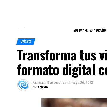
SOFTWARE PARA DISEÑO
VÍDEO
Transforma tus v
formato digital c
Publicado
3 años atrás
el
mayo 26, 2023
Por
admin