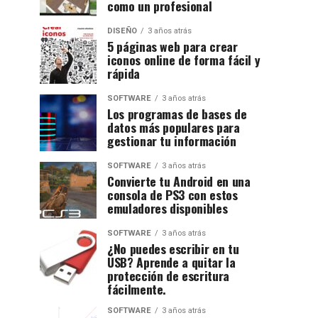
como un profesional
DISEÑO
3 años atrás
5 páginas web para crear
iconos online de forma fácil y
rápida
SOFTWARE
3 años atrás
Los programas de bases de
datos más populares para
gestionar tu información
SOFTWARE
3 años atrás
Convierte tu Android en una
consola de PS3 con estos
emuladores disponibles
SOFTWARE
3 años atrás
¿No puedes escribir en tu
USB? Aprende a quitar la
protección de escritura
fácilmente.
SOFTWARE
3 años atrás