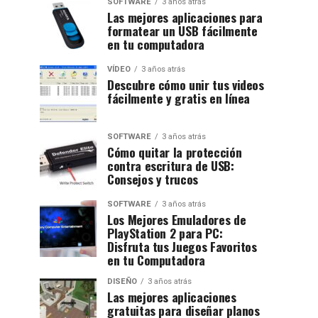
SOFTWARE
3 años atrás
Las mejores aplicaciones para
formatear un USB fácilmente
en tu computadora
VÍDEO
3 años atrás
Descubre cómo unir tus videos
fácilmente y gratis en línea
SOFTWARE
3 años atrás
Cómo quitar la protección
contra escritura de USB:
Consejos y trucos
SOFTWARE
3 años atrás
Los Mejores Emuladores de
PlayStation 2 para PC:
Disfruta tus Juegos Favoritos
en tu Computadora
DISEÑO
3 años atrás
Las mejores aplicaciones
gratuitas para diseñar planos