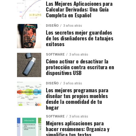
Las Mejores Aplicaciones para
Calcular Derivadas: Una Guía
Completa en Español
DISEÑO
3 años atrás
Los secretos mejor guardados
de los diseñadores de tatuajes
exitosos
SOFTWARE
3 años atrás
Cómo activar o desactivar la
protección contra escritura en
dispositivos USB
DISEÑO
3 años atrás
Los mejores programas para
diseñar tus propios muebles
desde la comodidad de tu
hogar
SOFTWARE
3 años atrás
Mejores aplicaciones para
hacer resúmenes: Organiza y
simplifica tus textos