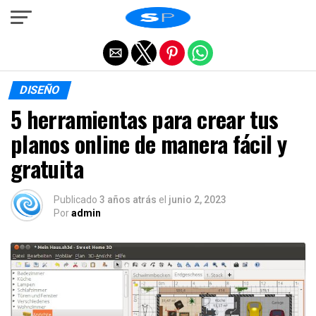
Salir de la versión móvil
DISEÑO
5 herramientas para crear tus
planos online de manera fácil y
gratuita
Publicado
3 años atrás
el
junio 2, 2023
Por
admin