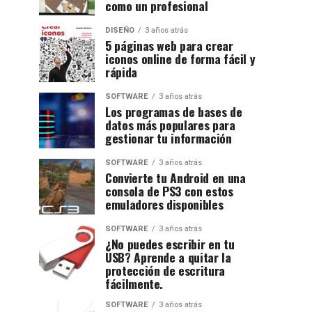
como un profesional
DISEÑO
3 años atrás
5 páginas web para crear
iconos online de forma fácil y
rápida
SOFTWARE
3 años atrás
Los programas de bases de
datos más populares para
gestionar tu información
SOFTWARE
3 años atrás
Convierte tu Android en una
consola de PS3 con estos
emuladores disponibles
SOFTWARE
3 años atrás
¿No puedes escribir en tu
USB? Aprende a quitar la
protección de escritura
fácilmente.
SOFTWARE
3 años atrás