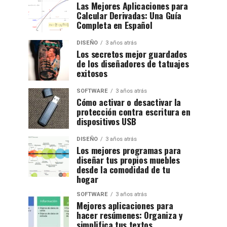
Las Mejores Aplicaciones para
Calcular Derivadas: Una Guía
Completa en Español
DISEÑO
3 años atrás
Los secretos mejor guardados
de los diseñadores de tatuajes
exitosos
SOFTWARE
3 años atrás
Cómo activar o desactivar la
protección contra escritura en
dispositivos USB
DISEÑO
3 años atrás
Los mejores programas para
diseñar tus propios muebles
desde la comodidad de tu
hogar
SOFTWARE
3 años atrás
Mejores aplicaciones para
hacer resúmenes: Organiza y
simplifica tus textos