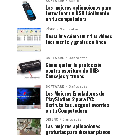
SOFTWARE
3 años atrás
Las mejores aplicaciones para
formatear un USB fácilmente
en tu computadora
VÍDEO
3 años atrás
Descubre cómo unir tus videos
fácilmente y gratis en línea
SOFTWARE
3 años atrás
Cómo quitar la protección
contra escritura de USB:
Consejos y trucos
SOFTWARE
3 años atrás
Los Mejores Emuladores de
PlayStation 2 para PC:
Disfruta tus Juegos Favoritos
en tu Computadora
DISEÑO
3 años atrás
Las mejores aplicaciones
gratuitas para diseñar planos