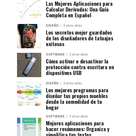
Las Mejores Aplicaciones para
Calcular Derivadas: Una Guía
Completa en Español
DISEÑO
3 años atrás
Los secretos mejor guardados
de los diseñadores de tatuajes
exitosos
SOFTWARE
3 años atrás
Cómo activar o desactivar la
protección contra escritura en
dispositivos USB
DISEÑO
3 años atrás
Los mejores programas para
diseñar tus propios muebles
desde la comodidad de tu
hogar
SOFTWARE
3 años atrás
Mejores aplicaciones para
hacer resúmenes: Organiza y
simplifica tus textos