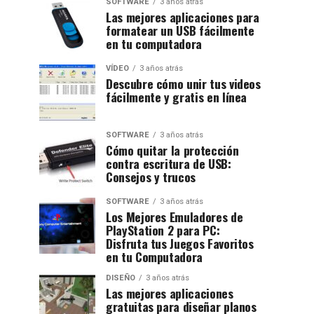
SOFTWARE
3 años atrás
Las mejores aplicaciones para
formatear un USB fácilmente
en tu computadora
VÍDEO
3 años atrás
Descubre cómo unir tus videos
fácilmente y gratis en línea
SOFTWARE
3 años atrás
Cómo quitar la protección
contra escritura de USB:
Consejos y trucos
SOFTWARE
3 años atrás
Los Mejores Emuladores de
PlayStation 2 para PC:
Disfruta tus Juegos Favoritos
en tu Computadora
DISEÑO
3 años atrás
Las mejores aplicaciones
gratuitas para diseñar planos