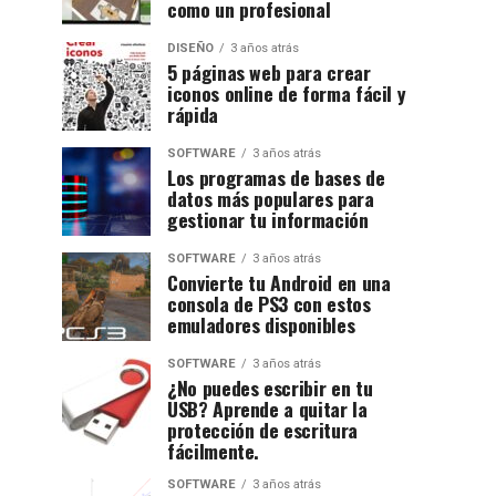
como un profesional
DISEÑO
3 años atrás
5 páginas web para crear
iconos online de forma fácil y
rápida
SOFTWARE
3 años atrás
Los programas de bases de
datos más populares para
gestionar tu información
SOFTWARE
3 años atrás
Convierte tu Android en una
consola de PS3 con estos
emuladores disponibles
SOFTWARE
3 años atrás
¿No puedes escribir en tu
USB? Aprende a quitar la
protección de escritura
fácilmente.
SOFTWARE
3 años atrás