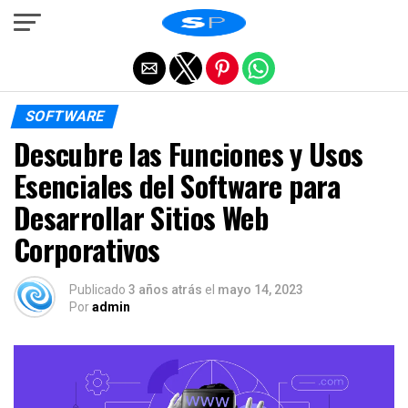
Salir de la versión móvil
SOFTWARE
Descubre las Funciones y Usos
Esenciales del Software para
Desarrollar Sitios Web
Corporativos
Publicado
3 años atrás
el
mayo 14, 2023
Por
admin