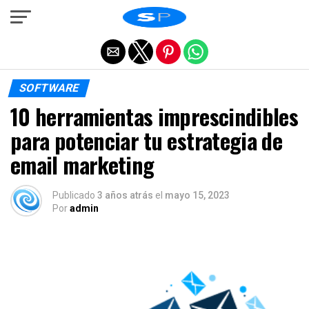
Salir de la versión móvil
SOFTWARE
10 herramientas imprescindibles
para potenciar tu estrategia de
email marketing
Publicado
3 años atrás
el
mayo 15, 2023
Por
admin