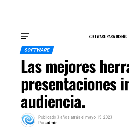
SOFTWARE PARA DISEÑO
SOFTWARE
Las mejores herr
presentaciones in
audiencia.
Publicado
3 años atrás
el
mayo 15, 2023
Por
admin