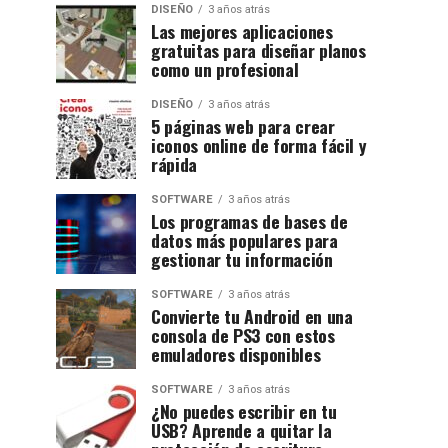
DISEÑO
3 años atrás
Las mejores aplicaciones
gratuitas para diseñar planos
como un profesional
DISEÑO
3 años atrás
5 páginas web para crear
iconos online de forma fácil y
rápida
SOFTWARE
3 años atrás
Los programas de bases de
datos más populares para
gestionar tu información
SOFTWARE
3 años atrás
Convierte tu Android en una
consola de PS3 con estos
emuladores disponibles
SOFTWARE
3 años atrás
¿No puedes escribir en tu
USB? Aprende a quitar la