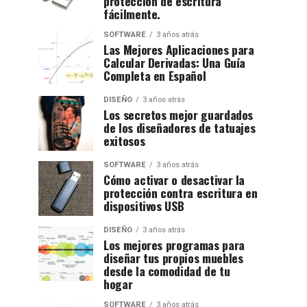
protección de escritura
fácilmente.
SOFTWARE
3 años atrás
Las Mejores Aplicaciones para
Calcular Derivadas: Una Guía
Completa en Español
DISEÑO
3 años atrás
Los secretos mejor guardados
de los diseñadores de tatuajes
exitosos
SOFTWARE
3 años atrás
Cómo activar o desactivar la
protección contra escritura en
dispositivos USB
DISEÑO
3 años atrás
Los mejores programas para
diseñar tus propios muebles
desde la comodidad de tu
hogar
SOFTWARE
3 años atrás