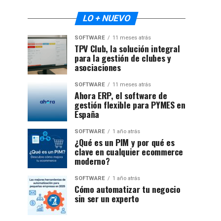
LO + NUEVO
SOFTWARE
11 meses atrás
TPV Club, la solución integral
para la gestión de clubes y
asociaciones
SOFTWARE
11 meses atrás
Ahora ERP, el software de
gestión flexible para PYMES en
España
SOFTWARE
1 año atrás
¿Qué es un PIM y por qué es
clave en cualquier ecommerce
moderno?
SOFTWARE
1 año atrás
Cómo automatizar tu negocio
sin ser un experto