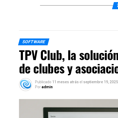
SOFTWARE
TPV Club, la solución
de clubes y asociaci
Publicado
11 meses atrás
el
septiembre 19, 2025
Por
admin