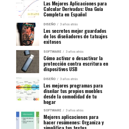
Las Mejores Aplicaciones para
Calcular Derivadas: Una Guía
Completa en Español
DISEÑO
3 años atrás
Los secretos mejor guardados
de los diseñadores de tatuajes
exitosos
SOFTWARE
3 años atrás
Cómo activar o desactivar la
protección contra escritura en
dispositivos USB
DISEÑO
3 años atrás
Los mejores programas para
diseñar tus propios muebles
desde la comodidad de tu
hogar
SOFTWARE
3 años atrás
Mejores aplicaciones para
hacer resúmenes: Organiza y
simplifica tus textos