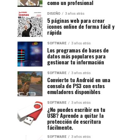
como un profesional
DISEÑO
3 años atrás
5 páginas web para crear
iconos online de forma fácil y
rápida
SOFTWARE
3 años atrás
Los programas de bases de
datos más populares para
gestionar tu información
SOFTWARE
3 años atrás
Convierte tu Android en una
consola de PS3 con estos
emuladores disponibles
SOFTWARE
3 años atrás
¿No puedes escribir en tu
USB? Aprende a quitar la
protección de escritura
fácilmente.
SOFTWARE
3 años atrás