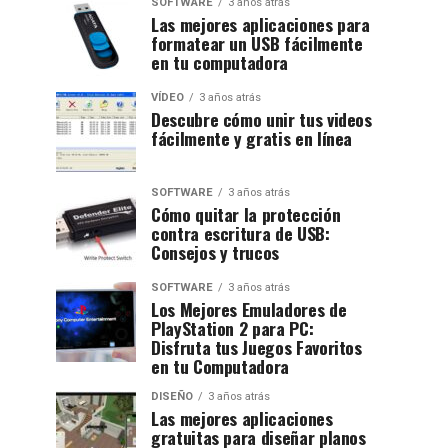
SOFTWARE
3 años atrás
Las mejores aplicaciones para
formatear un USB fácilmente
en tu computadora
VÍDEO
3 años atrás
Descubre cómo unir tus videos
fácilmente y gratis en línea
SOFTWARE
3 años atrás
Cómo quitar la protección
contra escritura de USB:
Consejos y trucos
SOFTWARE
3 años atrás
Los Mejores Emuladores de
PlayStation 2 para PC:
Disfruta tus Juegos Favoritos
en tu Computadora
DISEÑO
3 años atrás
Las mejores aplicaciones
gratuitas para diseñar planos