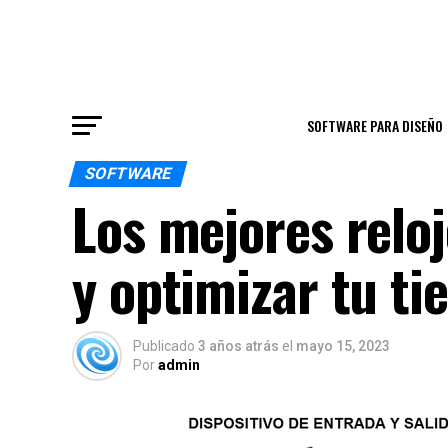
SOFTWARE PARA DISEÑO
SOFTWARE
Los mejores reloj
y optimizar tu ti
Publicado
3 años atrás
el
mayo 15, 2023
Por
admin