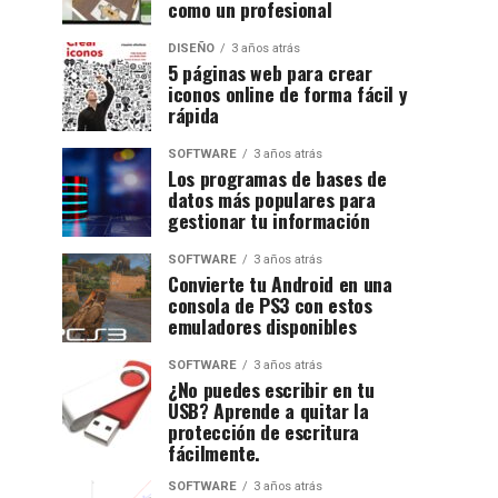
como un profesional
DISEÑO
3 años atrás
5 páginas web para crear
iconos online de forma fácil y
rápida
SOFTWARE
3 años atrás
Los programas de bases de
datos más populares para
gestionar tu información
SOFTWARE
3 años atrás
Convierte tu Android en una
consola de PS3 con estos
emuladores disponibles
SOFTWARE
3 años atrás
¿No puedes escribir en tu
USB? Aprende a quitar la
protección de escritura
fácilmente.
SOFTWARE
3 años atrás