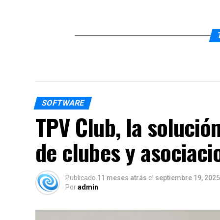
SOFTWARE
TPV Club, la solución
de clubes y asociaci
Publicado
11 meses atrás
el
septiembre 19, 2025
Por
admin