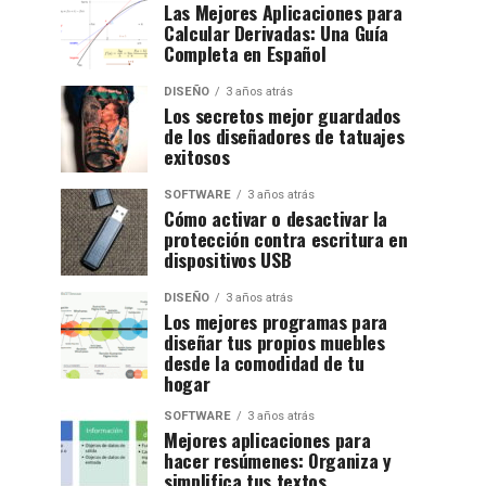
Las Mejores Aplicaciones para
Calcular Derivadas: Una Guía
Completa en Español
DISEÑO
3 años atrás
Los secretos mejor guardados
de los diseñadores de tatuajes
exitosos
SOFTWARE
3 años atrás
Cómo activar o desactivar la
protección contra escritura en
dispositivos USB
DISEÑO
3 años atrás
Los mejores programas para
diseñar tus propios muebles
desde la comodidad de tu
hogar
SOFTWARE
3 años atrás
Mejores aplicaciones para
hacer resúmenes: Organiza y
simplifica tus textos