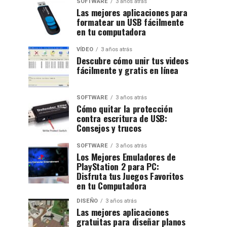
SOFTWARE
3 años atrás
Las mejores aplicaciones para
formatear un USB fácilmente
en tu computadora
VÍDEO
3 años atrás
Descubre cómo unir tus videos
fácilmente y gratis en línea
SOFTWARE
3 años atrás
Cómo quitar la protección
contra escritura de USB:
Consejos y trucos
SOFTWARE
3 años atrás
Los Mejores Emuladores de
PlayStation 2 para PC:
Disfruta tus Juegos Favoritos
en tu Computadora
DISEÑO
3 años atrás
Las mejores aplicaciones
gratuitas para diseñar planos