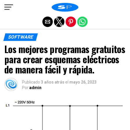
Salir de la versión móvil
SOFTWARE
Los mejores programas gratuitos
para crear esquemas eléctricos
de manera fácil y rápida.
Publicado
3 años atrás
el
mayo 26, 2023
Por
admin