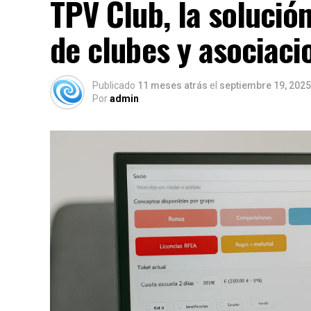
TPV Club, la solución
de clubes y asociaci
Publicado
11 meses atrás
el
septiembre 19, 2025
Por
admin