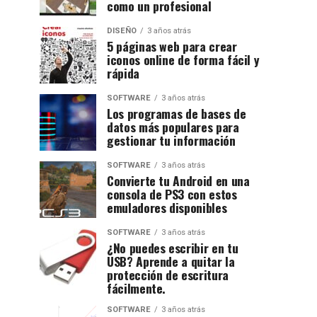
como un profesional
DISEÑO
3 años atrás
5 páginas web para crear
iconos online de forma fácil y
rápida
SOFTWARE
3 años atrás
Los programas de bases de
datos más populares para
gestionar tu información
SOFTWARE
3 años atrás
Convierte tu Android en una
consola de PS3 con estos
emuladores disponibles
SOFTWARE
3 años atrás
¿No puedes escribir en tu
USB? Aprende a quitar la
protección de escritura
fácilmente.
SOFTWARE
3 años atrás