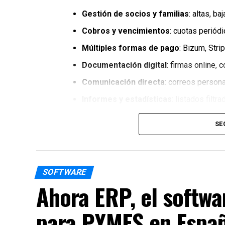
Gestión de socios y familias
: altas, b
Cobros y vencimientos
: cuotas periód
Múltiples formas de pago
: Bizum, Stri
Documentación digital
: firmas online,
Comunicación directa
: correos persona
Informes y estadísticas
: listados filtr
Ventajas de usar TPV Club
SE
Nuestro sistema está pensado para clubes 
gestión:
SOFTWARE
Centralización
: todo en una sola plataf
Ahora ERP, el softwar
Ahorro de tiempo
: automatización de p
para PYMES en Espa
Transparencia
: socios y junta acceden 