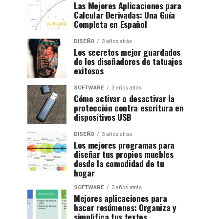
Las Mejores Aplicaciones para
Calcular Derivadas: Una Guía
Completa en Español
DISEÑO
3 años atrás
Los secretos mejor guardados
de los diseñadores de tatuajes
exitosos
SOFTWARE
3 años atrás
Cómo activar o desactivar la
protección contra escritura en
dispositivos USB
DISEÑO
3 años atrás
Los mejores programas para
diseñar tus propios muebles
desde la comodidad de tu
hogar
SOFTWARE
3 años atrás
Mejores aplicaciones para
hacer resúmenes: Organiza y
simplifica tus textos