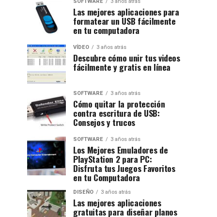
SOFTWARE
3 años atrás
Las mejores aplicaciones para
formatear un USB fácilmente
en tu computadora
VÍDEO
3 años atrás
Descubre cómo unir tus videos
fácilmente y gratis en línea
SOFTWARE
3 años atrás
Cómo quitar la protección
contra escritura de USB:
Consejos y trucos
SOFTWARE
3 años atrás
Los Mejores Emuladores de
PlayStation 2 para PC:
Disfruta tus Juegos Favoritos
en tu Computadora
DISEÑO
3 años atrás
Las mejores aplicaciones
gratuitas para diseñar planos