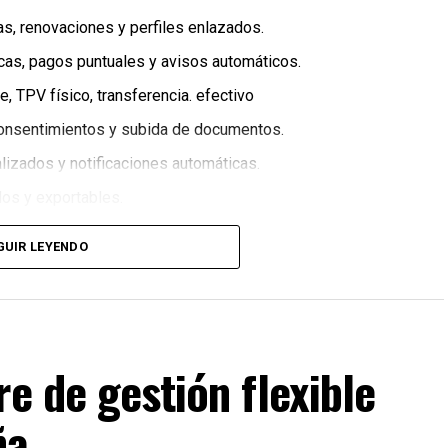
ajas, renovaciones y perfiles enlazados.
icas, pagos puntuales y avisos automáticos.
pe, TPV físico, transferencia. efectivo
 consentimientos y subida de documentos.
lizados y notificaciones automáticas.
ados y exportables.
GUIR LEYENDO
y asociaciones que quieren dar un salto en su
orma.
e de gestión flexible
rocesos administrativos.
ña
a la información de forma clara.