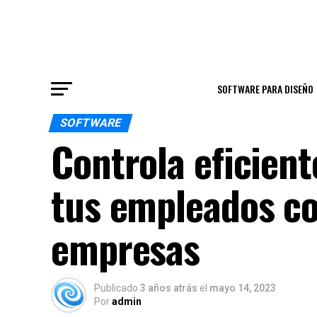
SOFTWARE PARA DISEÑO
SOFTWARE
Controla eficient
tus empleados co
empresas
Publicado
3 años atrás
el
mayo 14, 2023
Por
admin