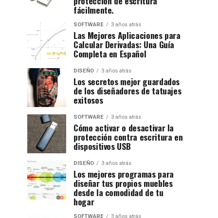
protección de escritura
fácilmente.
SOFTWARE
3 años atrás
Las Mejores Aplicaciones para
Calcular Derivadas: Una Guía
Completa en Español
DISEÑO
3 años atrás
Los secretos mejor guardados
de los diseñadores de tatuajes
exitosos
SOFTWARE
3 años atrás
Cómo activar o desactivar la
protección contra escritura en
dispositivos USB
DISEÑO
3 años atrás
Los mejores programas para
diseñar tus propios muebles
desde la comodidad de tu
hogar
SOFTWARE
3 años atrás