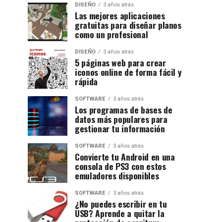
DISEÑO
3 años atrás
Las mejores aplicaciones
gratuitas para diseñar planos
como un profesional
DISEÑO
3 años atrás
5 páginas web para crear
iconos online de forma fácil y
rápida
SOFTWARE
3 años atrás
Los programas de bases de
datos más populares para
gestionar tu información
SOFTWARE
3 años atrás
Convierte tu Android en una
consola de PS3 con estos
emuladores disponibles
SOFTWARE
3 años atrás
¿No puedes escribir en tu
USB? Aprende a quitar la