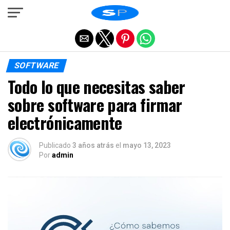
Salir de la versión móvil
SOFTWARE
Todo lo que necesitas saber
sobre software para firmar
electrónicamente
Publicado
3 años atrás
el
mayo 13, 2023
Por
admin