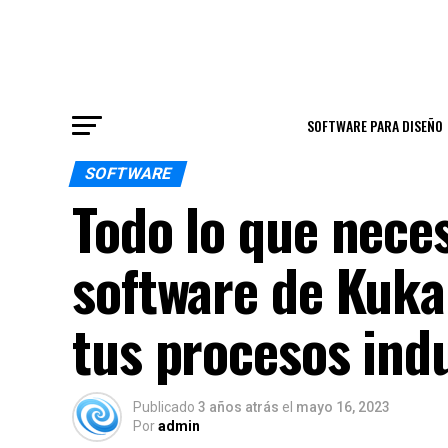
SOFTWARE PARA DISEÑO
SOFTWARE
Todo lo que neces
software de Kuka:
tus procesos indu
Publicado
3 años atrás
el
mayo 16, 2023
Por
admin