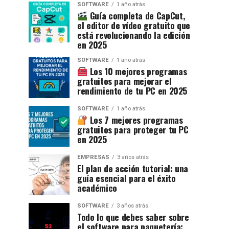
SOFTWARE
1 año atrás
Guía completa de CapCut,
el editor de vídeo gratuito que
está revolucionando la edición
en 2025
SOFTWARE
1 año atrás
Los 10 mejores programas
gratuitos para mejorar el
rendimiento de tu PC en 2025
SOFTWARE
1 año atrás
Los 7 mejores programas
gratuitos para proteger tu PC
en 2025
EMPRESAS
3 años atrás
El plan de acción tutorial: una
guía esencial para el éxito
académico
SOFTWARE
3 años atrás
Todo lo que debes saber sobre
el software para paquetería: