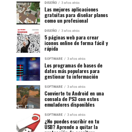
DISEÑO
3 años atrás
Las mejores aplicaciones
gratuitas para diseñar planos
como un profesional
DISEÑO
3 años atrás
5 páginas web para crear
iconos online de forma fácil y
rápida
SOFTWARE
3 años atrás
Los programas de bases de
datos más populares para
gestionar tu información
SOFTWARE
3 años atrás
Convierte tu Android en una
consola de PS3 con estos
emuladores disponibles
SOFTWARE
3 años atrás
¿No puedes escribir en tu
USB? Aprende a quitar la