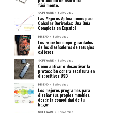
protección de escritura
fácilmente.
SOFTWARE
3 años atrás
Las Mejores Aplicaciones para
Calcular Derivadas: Una Guía
Completa en Español
DISEÑO
3 años atrás
Los secretos mejor guardados
de los diseñadores de tatuajes
exitosos
SOFTWARE
3 años atrás
Cómo activar o desactivar la
protección contra escritura en
dispositivos USB
DISEÑO
3 años atrás
Los mejores programas para
diseñar tus propios muebles
desde la comodidad de tu
hogar
SOFTWARE
3 años atrás