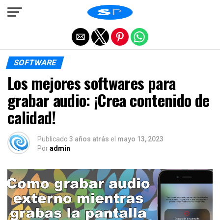
Salir de la versión móvil
SOFTWARE
Los mejores softwares para
grabar audio: ¡Crea contenido de
calidad!
Publicado
3 años atrás
el
mayo 13, 2023
Por
admin