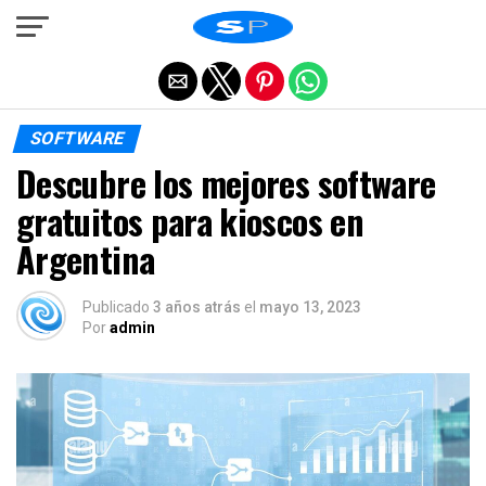
Salir de la versión móvil
SOFTWARE
Descubre los mejores software
gratuitos para kioscos en
Argentina
Publicado
3 años atrás
el
mayo 13, 2023
Por
admin