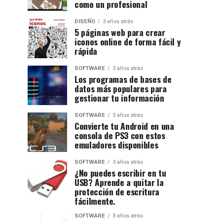
como un profesional
DISEÑO
3 años atrás
5 páginas web para crear
iconos online de forma fácil y
rápida
SOFTWARE
3 años atrás
Los programas de bases de
datos más populares para
gestionar tu información
SOFTWARE
3 años atrás
Convierte tu Android en una
consola de PS3 con estos
emuladores disponibles
SOFTWARE
3 años atrás
¿No puedes escribir en tu
USB? Aprende a quitar la
protección de escritura
fácilmente.
SOFTWARE
3 años atrás