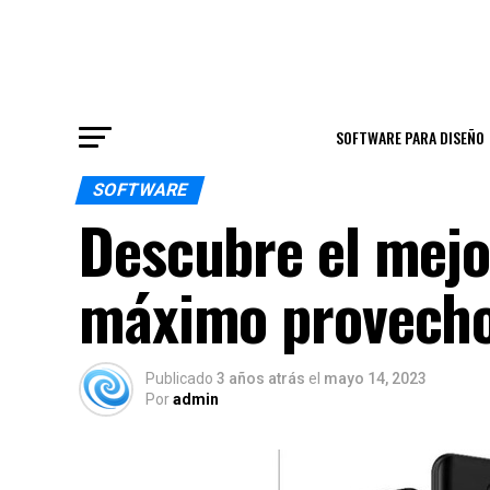
SOFTWARE PARA DISEÑO
SOFTWARE
Descubre el mejo
máximo provecho 
Publicado
3 años atrás
el
mayo 14, 2023
Por
admin