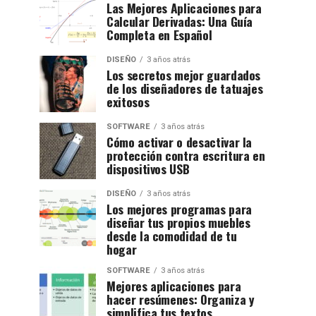
Las Mejores Aplicaciones para
Calcular Derivadas: Una Guía
Completa en Español
DISEÑO
3 años atrás
Los secretos mejor guardados
de los diseñadores de tatuajes
exitosos
SOFTWARE
3 años atrás
Cómo activar o desactivar la
protección contra escritura en
dispositivos USB
DISEÑO
3 años atrás
Los mejores programas para
diseñar tus propios muebles
desde la comodidad de tu
hogar
SOFTWARE
3 años atrás
Mejores aplicaciones para
hacer resúmenes: Organiza y
simplifica tus textos