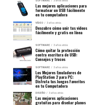
SOFTWARE
3 años atrás
Las mejores aplicaciones para
formatear un USB fácilmente
en tu computadora
VÍDEO
3 años atrás
Descubre cómo unir tus videos
fácilmente y gratis en línea
SOFTWARE
3 años atrás
Cómo quitar la protección
contra escritura de USB:
Consejos y trucos
SOFTWARE
3 años atrás
Los Mejores Emuladores de
PlayStation 2 para PC:
Disfruta tus Juegos Favoritos
en tu Computadora
DISEÑO
3 años atrás
Las mejores aplicaciones
gratuitas para diseñar planos