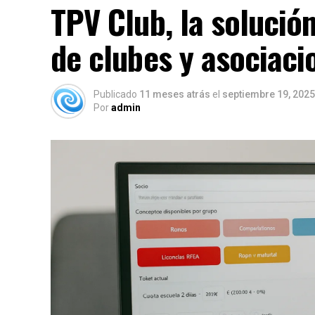
TPV Club, la solución
de clubes y asociaci
Publicado
11 meses atrás
el
septiembre 19, 2025
Por
admin