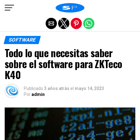
Salir de la versión móvil
SOFTWARE
Todo lo que necesitas saber
sobre el software para ZKTeco
K40
Publicado
3 años atrás
el
mayo 14, 2023
Por
admin