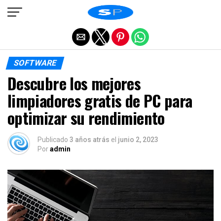
Salir de la versión móvil
SOFTWARE
Descubre los mejores
limpiadores gratis de PC para
optimizar su rendimiento
Publicado
3 años atrás
el
junio 2, 2023
Por
admin