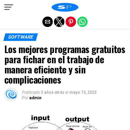
Salir de la versión móvil
SOFTWARE
Los mejores programas gratuitos
para fichar en el trabajo de
manera eficiente y sin
complicaciones
Publicado
3 años atrás
el
mayo 15, 2023
Por
admin