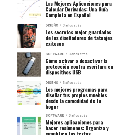
Las Mejores Aplicaciones para
Calcular Derivadas: Una Guía
Completa en Español
DISEÑO
3 años atrás
Los secretos mejor guardados
de los diseñadores de tatuajes
exitosos
SOFTWARE
3 años atrás
Cómo activar o desactivar la
protección contra escritura en
dispositivos USB
DISEÑO
3 años atrás
Los mejores programas para
diseñar tus propios muebles
desde la comodidad de tu
hogar
SOFTWARE
3 años atrás
Mejores aplicaciones para
hacer resúmenes: Organiza y
simplifica tus textos