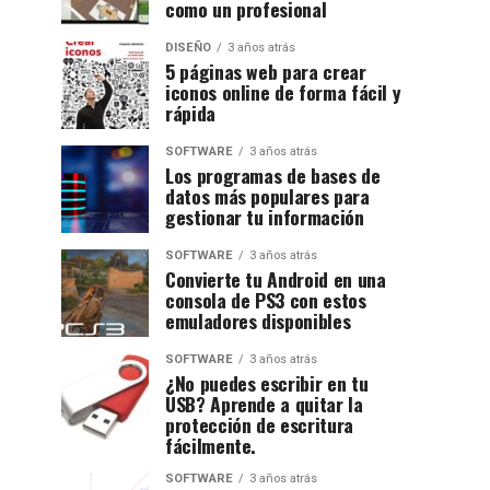
como un profesional
DISEÑO
3 años atrás
5 páginas web para crear
iconos online de forma fácil y
rápida
SOFTWARE
3 años atrás
Los programas de bases de
datos más populares para
gestionar tu información
SOFTWARE
3 años atrás
Convierte tu Android en una
consola de PS3 con estos
emuladores disponibles
SOFTWARE
3 años atrás
¿No puedes escribir en tu
USB? Aprende a quitar la
protección de escritura
fácilmente.
SOFTWARE
3 años atrás