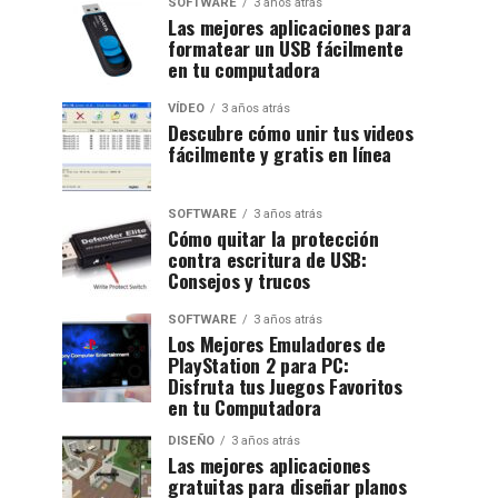
SOFTWARE
3 años atrás
Las mejores aplicaciones para
formatear un USB fácilmente
en tu computadora
VÍDEO
3 años atrás
Descubre cómo unir tus videos
fácilmente y gratis en línea
SOFTWARE
3 años atrás
Cómo quitar la protección
contra escritura de USB:
Consejos y trucos
SOFTWARE
3 años atrás
Los Mejores Emuladores de
PlayStation 2 para PC:
Disfruta tus Juegos Favoritos
en tu Computadora
DISEÑO
3 años atrás
Las mejores aplicaciones
gratuitas para diseñar planos