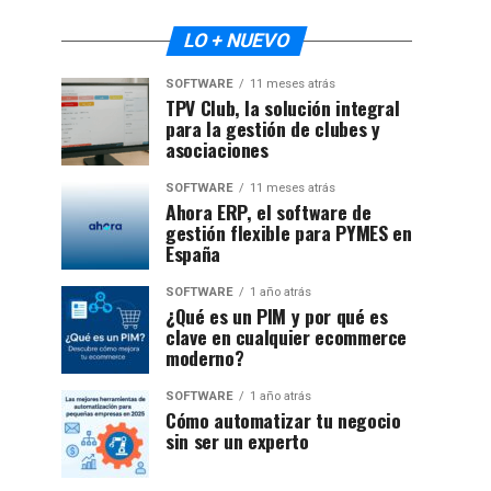
LO + NUEVO
SOFTWARE
11 meses atrás
TPV Club, la solución integral
para la gestión de clubes y
asociaciones
SOFTWARE
11 meses atrás
Ahora ERP, el software de
gestión flexible para PYMES en
España
SOFTWARE
1 año atrás
¿Qué es un PIM y por qué es
clave en cualquier ecommerce
moderno?
SOFTWARE
1 año atrás
Cómo automatizar tu negocio
sin ser un experto