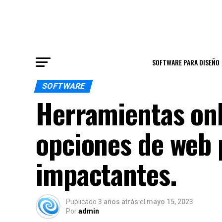
SOFTWARE PARA DISEÑO
SOFTWARE
Herramientas onl
opciones de web 
impactantes.
Publicado
3 años atrás
el
mayo 15, 2023
Por
admin