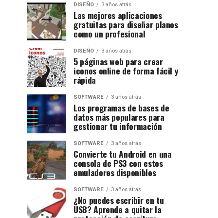
DISEÑO
3 años atrás
Las mejores aplicaciones
gratuitas para diseñar planos
como un profesional
DISEÑO
3 años atrás
5 páginas web para crear
iconos online de forma fácil y
rápida
SOFTWARE
3 años atrás
Los programas de bases de
datos más populares para
gestionar tu información
SOFTWARE
3 años atrás
Convierte tu Android en una
consola de PS3 con estos
emuladores disponibles
SOFTWARE
3 años atrás
¿No puedes escribir en tu
USB? Aprende a quitar la