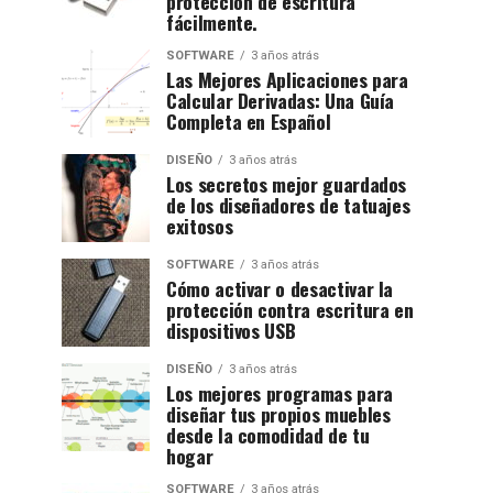
protección de escritura
fácilmente.
SOFTWARE
3 años atrás
Las Mejores Aplicaciones para
Calcular Derivadas: Una Guía
Completa en Español
DISEÑO
3 años atrás
Los secretos mejor guardados
de los diseñadores de tatuajes
exitosos
SOFTWARE
3 años atrás
Cómo activar o desactivar la
protección contra escritura en
dispositivos USB
DISEÑO
3 años atrás
Los mejores programas para
diseñar tus propios muebles
desde la comodidad de tu
hogar
SOFTWARE
3 años atrás